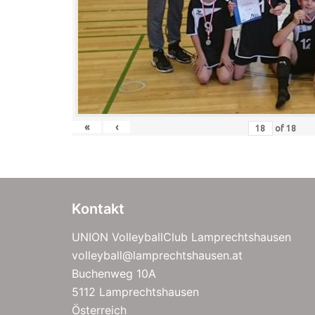
«
‹
of
18
Kontakt
UNION VolleyballClub Lamprechtshausen
volleyball@lamprechtshausen.at
Buchenweg 10A
5112 Lamprechtshausen
Österreich