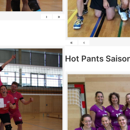
›
»
«
‹
Hot Pants Saiso