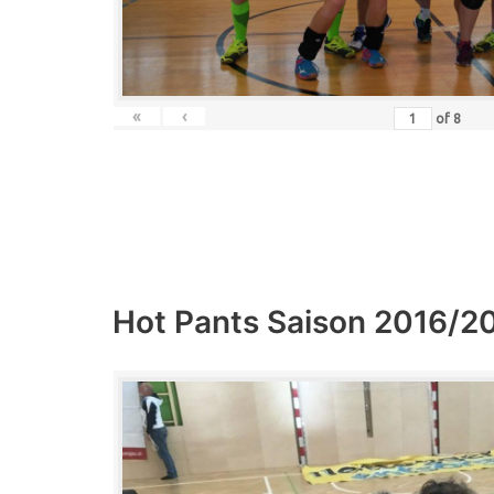
«
‹
of
8
Hot Pants Saison 2016/2