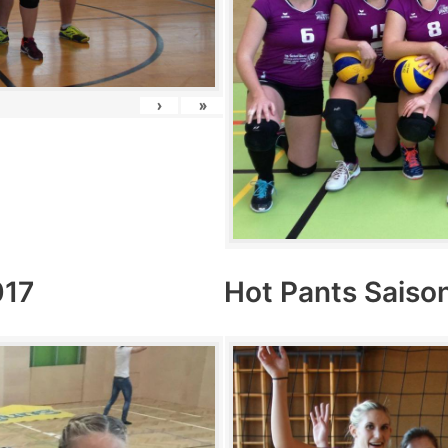
›
»
017
Hot Pants Saiso