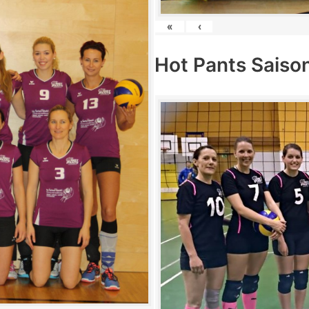
«
‹
Hot Pants Saiso