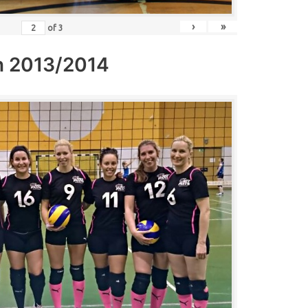
›
»
of
3
n 2013/2014