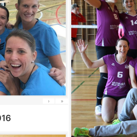
›
»
016