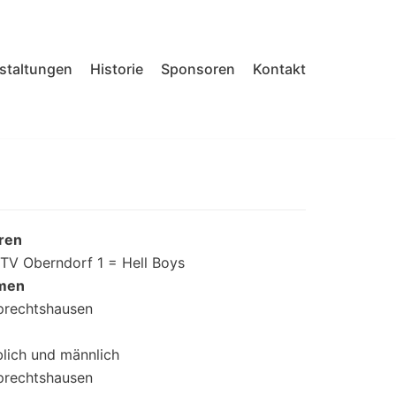
nstaltungen
Historie
Sponsoren
Kontakt
rren
TV Oberndorf 1 = Hell Boys
amen
prechtshausen
lich und männlich
prechtshausen