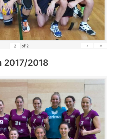
›
»
of
2
n 2017/2018