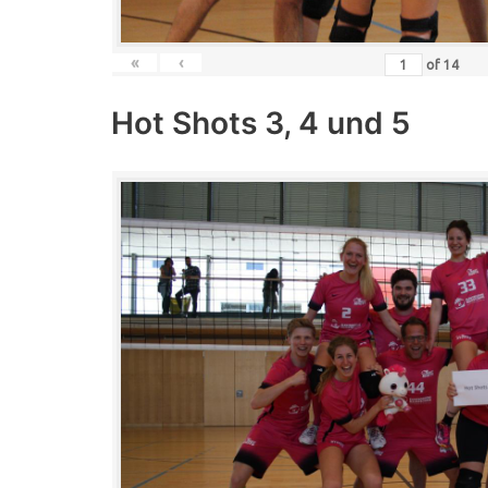
«
‹
of
14
Hot Shots 3, 4 und 5