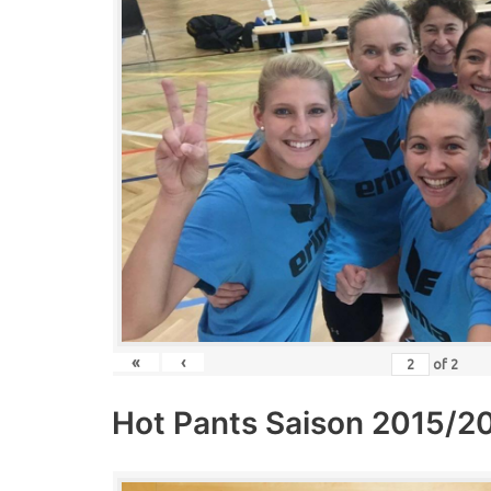
«
‹
of
2
Hot Pants Saison 2015/2