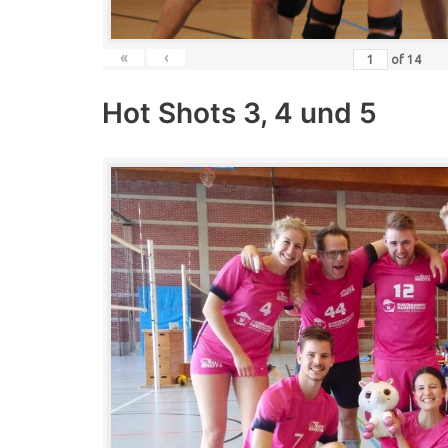
«
‹
of
14
Hot Shots 3, 4 und 5