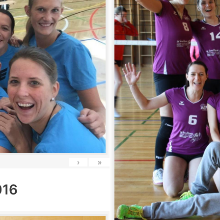
›
»
016