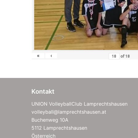
«
‹
of
18
Kontakt
UNION VolleyballClub Lamprechtshausen
volleyball@lamprechtshausen.at
Buchenweg 10A
5112 Lamprechtshausen
Österreich