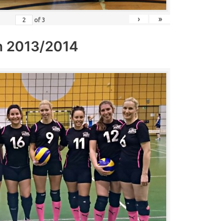
›
»
of
3
n 2013/2014