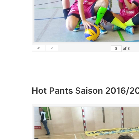
«
‹
of
8
Hot Pants Saison 2016/2