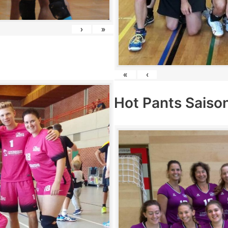
›
»
«
‹
Hot Pants Saiso