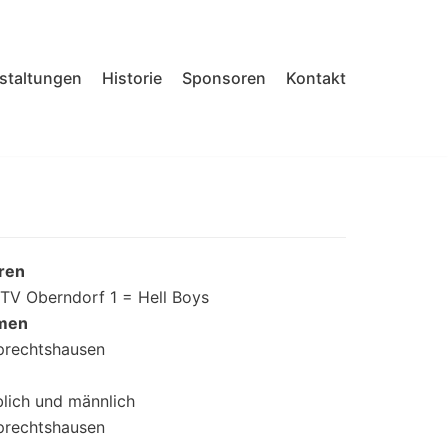
nstaltungen
Historie
Sponsoren
Kontakt
rren
TV Oberndorf 1 = Hell Boys
amen
prechtshausen
lich und männlich
prechtshausen