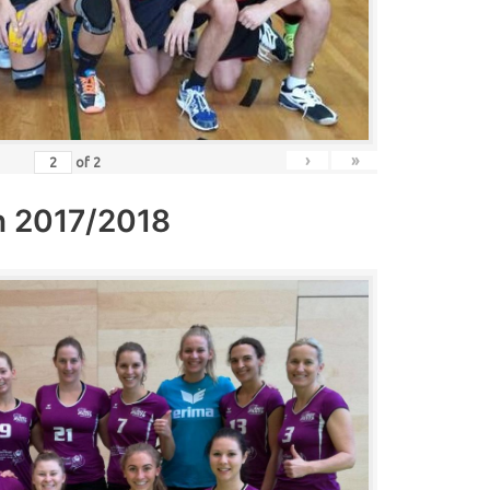
›
»
of
2
n 2017/2018