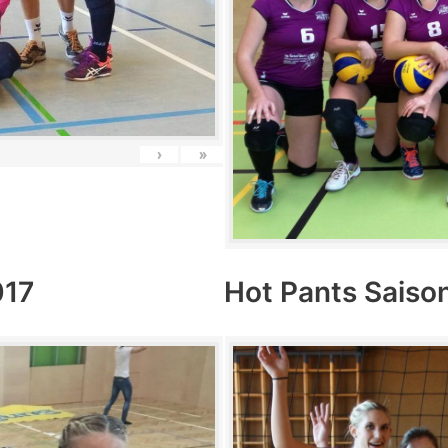
›
»
017
Hot Pants Saiso