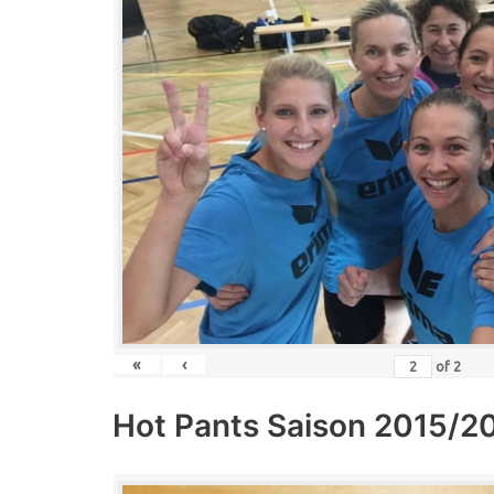
«
‹
of
2
Hot Pants Saison 2015/2