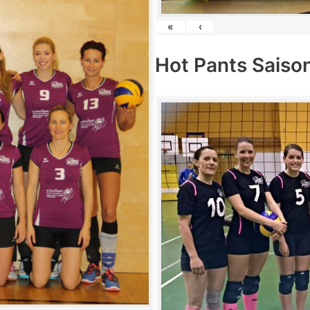
«
‹
Hot Pants Saiso