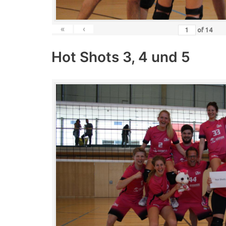
«
‹
of
14
Hot Shots 3, 4 und 5