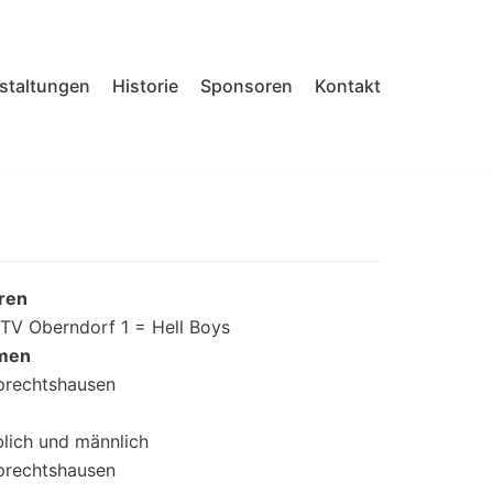
nstaltungen
Historie
Sponsoren
Kontakt
rren
TV Oberndorf 1 = Hell Boys
amen
prechtshausen
lich und männlich
prechtshausen