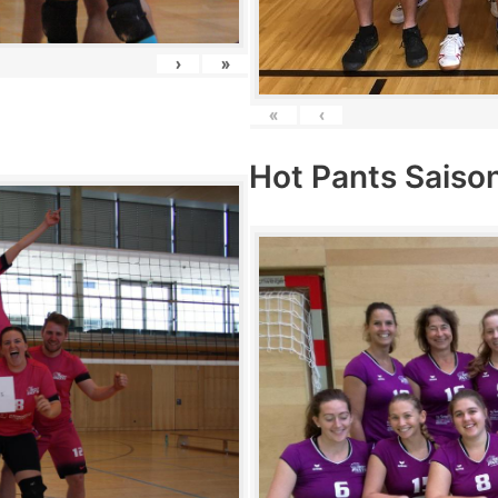
›
»
«
‹
Hot Pants Saiso