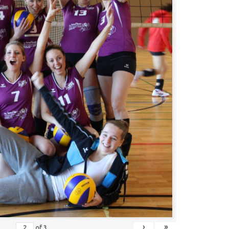
›
»
of
3