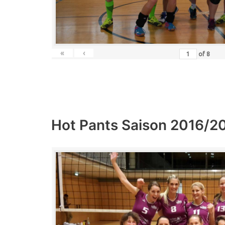
«
‹
of
8
Hot Pants Saison 2016/2