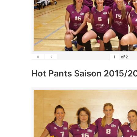
«
‹
of
2
Hot Pants Saison 2015/2