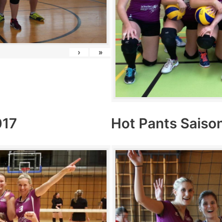
›
»
017
Hot Pants Saiso