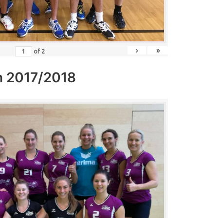
›
»
of
2
n 2017/2018