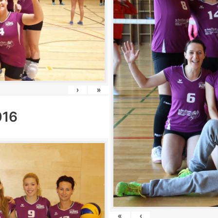
›
»
016
«
‹